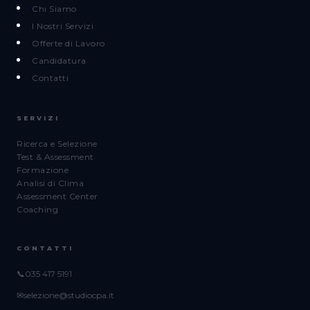
Chi Siamo
I Nostri Servizi
Offerte di Lavoro
Candidatura
Contatti
SERVIZI
Ricerca e Selezione
Test & Assessment
Formazione
Analisi di Clima
Assessment Center
Coaching
CONTATTI
📞
035 417 5191
✉
selezione@studiocpa.it