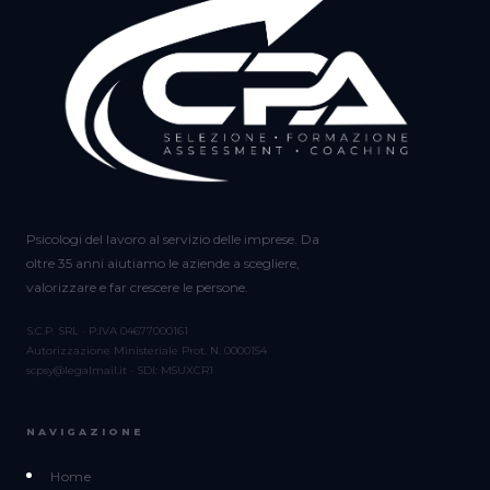
Psicologi del lavoro al servizio delle imprese. Da
oltre 35 anni aiutiamo le aziende a scegliere,
valorizzare e far crescere le persone.
S.C.P. SRL · P.IVA 04677000161
Autorizzazione Ministeriale Prot. N. 0000154
scpsy@legalmail.it · SDI: M5UXCR1
NAVIGAZIONE
Home