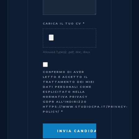
CARICA IL TUO CV
*
Allowed Type(s): .pdf, .doc, .docx
CONFERMO DI AVER
LETTO E ACCETTO IL
TRATTAMENTO DEI MIEI
DATI PERSONALI COME
ESPLICITATO NELLA
NORMATIVA PRIVACY
GDPR ALL'INDIRIZZO
HTTPS://WWW.STUDIOCPA.IT/PRIVACY-
POLICY/
*