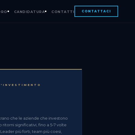
CONTATTACI
ORO
CANDIDATURA
CONTATTI
L'INVESTIMENTO
trano che le aziende che investono
itorni significativi, fino a 5-7 volte
. Leader più forti, team più coesi,