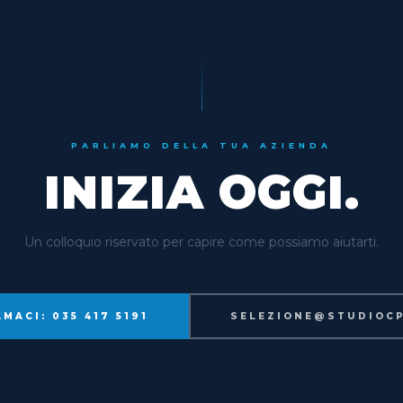
PARLIAMO DELLA TUA AZIENDA
INIZIA OGGI.
Un colloquio riservato per capire come possiamo aiutarti.
MACI: 035 417 5191
SELEZIONE@STUDIOCP