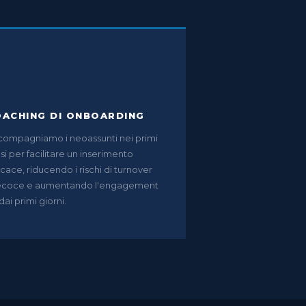
ACHING DI ONBOARDING
ompagniamo i neoassunti nei primi
i per facilitare un inserimento
icace, riducendo i rischi di turnover
ecoce e aumentando l'engagement
 dai primi giorni.