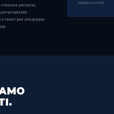
risultati concreti.
r crescere persone,
 personalizzati
 e team per sviluppare
nza.
IAMO
I.