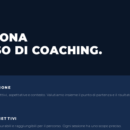
IONA
O DI COACHING.
IONE
ettivi, aspettative e contesto. Valutiamo insieme il punto di partenza e il risulta
IETTIVI
isurabili e raggiungibili per il percorso. Ogni sessione ha uno scopo preciso.