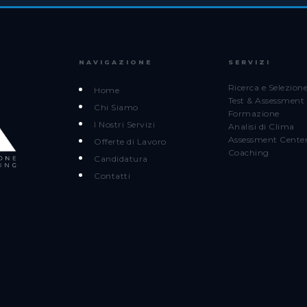
NAVIGAZIONE
SERVIZI
Ricerca e Selezion
Home
Test & Assessment
Chi Siamo
Formazione
I Nostri Servizi
Analisi di Clima
Assessment Cente
Offerte di Lavoro
Coaching
Candidatura
Contatti