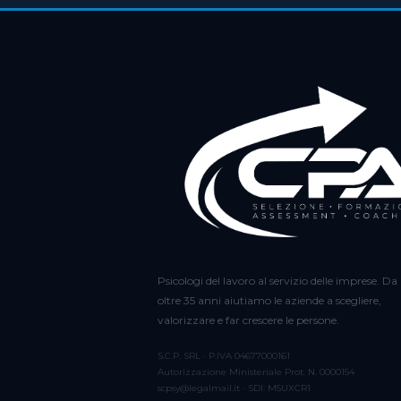
Psicologi del lavoro al servizio delle imprese. Da
oltre 35 anni aiutiamo le aziende a scegliere,
valorizzare e far crescere le persone.
S.C.P. SRL · P.IVA 04677000161
Autorizzazione Ministeriale Prot. N. 0000154
scpsy@legalmail.it · SDI: M5UXCR1