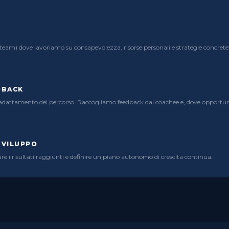
G
 di team) dove lavoriamo su consapevolezza, risorse personali e strategie concre
DBACK
 e adattamento del percorso. Raccogliamo feedback dal coachee e, dove opportun
SVILUPPO
re i risultati raggiunti e definire un piano autonomo di crescita continua.