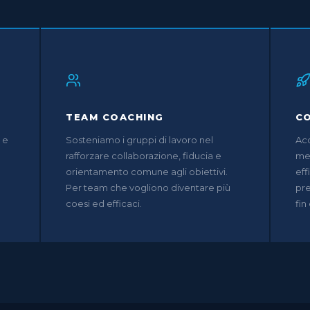
TEAM COACHING
CO
 e
Sosteniamo i gruppi di lavoro nel
Acc
rafforzare collaborazione, fiducia e
mes
orientamento comune agli obiettivi.
eff
Per team che vogliono diventare più
pr
coesi ed efficaci.
fin