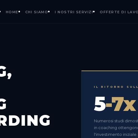
HOME
CHI SIAMO
I NOSTRI SERVIZI
OFFERTE DI LAV
G,
IL RITORNO SUL
5
-7x
G
RDING
Numerosi studi dimos
in coaching ottengono r
l'investimento iniziale