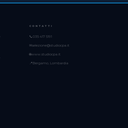
CONTATTI
e
📞
035 417 5191
✉
selezione@studiocpa.it
🌐
www.studiocpa.it
r
📍
Bergamo, Lombardia