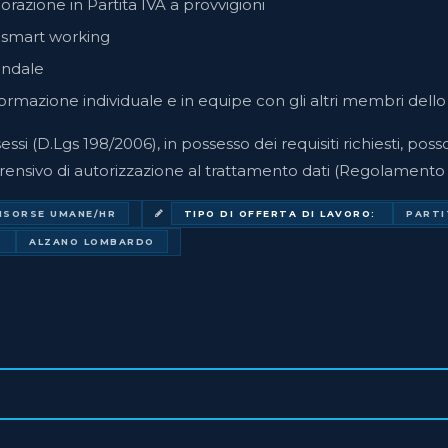
orazione in Partita IVA a provvigioni
 e smart working
endale
rmazione individuale e in equipe con gli altri membri dello
essi (D.Lgs 198/2006), in possesso dei requisiti richiesti, poss
ensivo di autorizzazione al trattamento dati (Regolamento
ISORSE UMANE/HR
TIPO DI OFFERTA DI LAVORO:
PARTI
:
ALZANO LOMBARDO