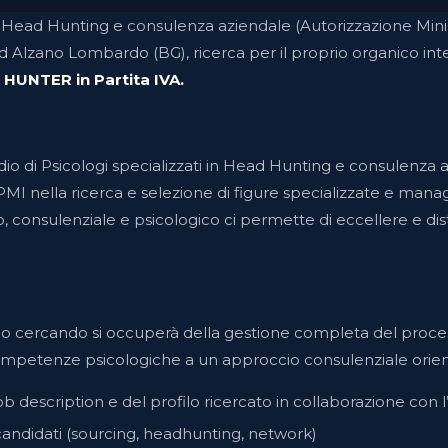
di Head Hunting e consulenza aziendale (Autorizzazione Minis
d Alzano Lombardo (BG), ricerca per il proprio organico in
D HUNTER
in Partita IVA.
io di Psicologi specializzati in Head Hunting e consulenza a
MI nella ricerca e selezione di figure specializzate e manager
 consulenziale e psicologico ci permette di eccellere e dist
o cercando si occuperà della gestione completa del proces
mpetenze psicologiche a un approccio consulenziale orient
ob description e del profilo ricercato in collaborazione con l
 candidati (sourcing, headhunting, network)