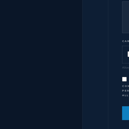
CA
Allow
CO
PE
AL