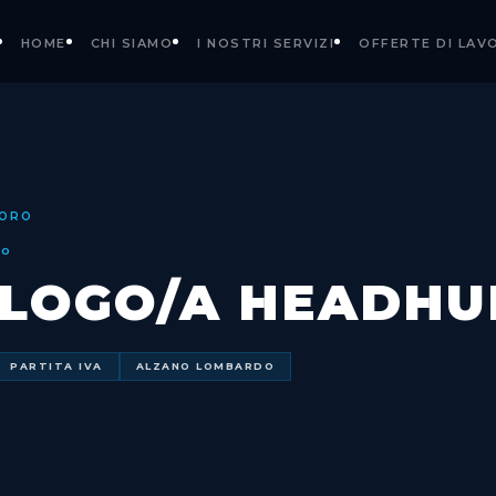
HOME
CHI SIAMO
I NOSTRI SERVIZI
OFFERTE DI LAV
VORO
RO
OLOGO/A HEADHU
PARTITA IVA
ALZANO LOMBARDO