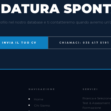
IDATURA SPONT
profilo nel nostro database e ti contatteremo quando avremo un'op
INVIA IL TUO CV
CHIAMACI: 035 417 5191
NAVIGAZIONE
SERVIZI
Ricerca e Selezion
Home
Test & Assessment
Chi Siamo
Formazione