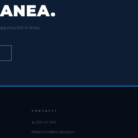
ANEA.
portunità in linea.
CONTATTI
e
📞
035 417 5191
✉
selezione@studiocpa.it