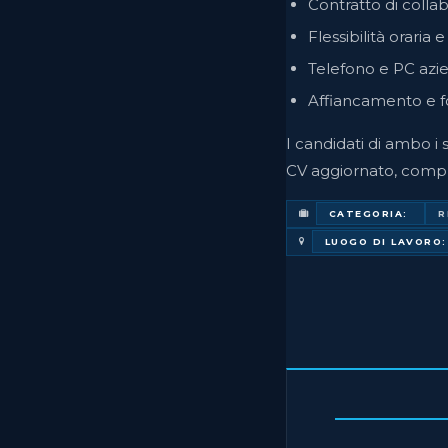
Contratto di collab
Flessibilità oraria
Telefono e PC azi
Affiancamento e fo
I candidati di ambo i s
CV aggiornato, compr
CATEGORIA:
R
LUOGO DI LAVORO