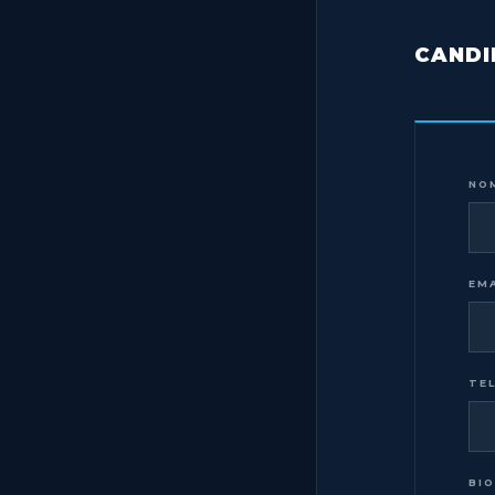
CANDI
NO
EM
TE
BI