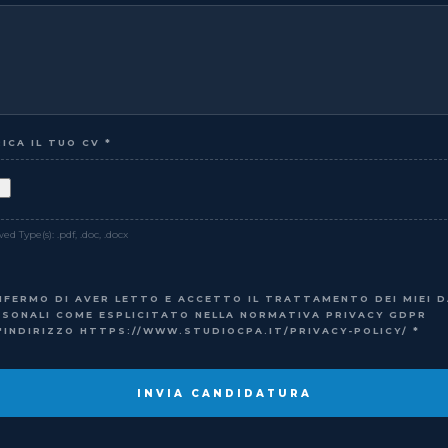
RICA IL TUO CV
*
ed Type(s): .pdf, .doc, .docx
NFERMO DI AVER LETTO E ACCETTO IL TRATTAMENTO DEI MIEI D
RSONALI COME ESPLICITATO NELLA NORMATIVA PRIVACY GDPR
L'INDIRIZZO HTTPS://WWW.STUDIOCPA.IT/PRIVACY-POLICY/
*