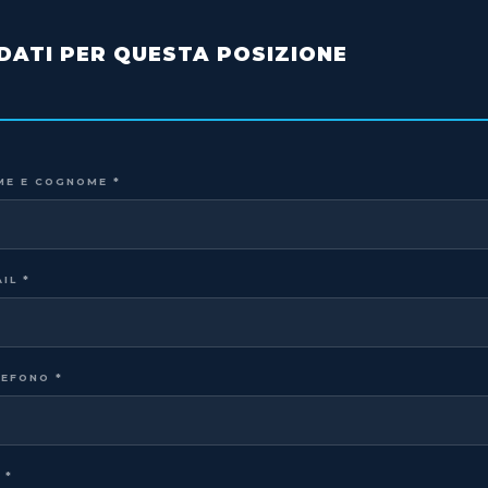
DATI PER QUESTA POSIZIONE
ME E COGNOME
*
AIL
*
LEFONO
*
O
*