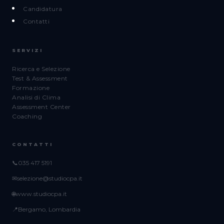
Candidatura
Contatti
SERVIZI
Ricerca e Selezione
Test & Assessment
Formazione
Analisi di Clima
Assessment Center
Coaching
CONTATTI
📞
035 417 5191
✉
selezione@studiocpa.it
🌐
www.studiocpa.it
📍
Bergamo, Lombardia