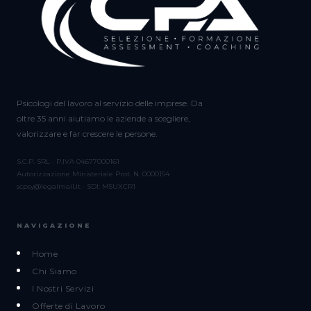
Psicologi del lavoro al servizio delle imprese. Da
oltre 35 anni aiutiamo le aziende a scegliere,
valorizzare e far crescere le persone.
S.C.P. SRL · P.IVA 04677000161
Autorizzazione Ministeriale Prot. N. 0000154
scpsy@legalmail.it · SDI: M5UXCR1
NAVIGAZIONE
Home
Chi Siamo
I Nostri Servizi
Offerte di Lavoro