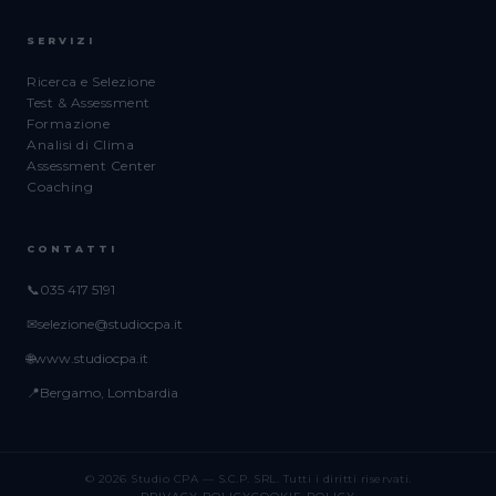
SERVIZI
Ricerca e Selezione
Test & Assessment
Formazione
Analisi di Clima
Assessment Center
Coaching
CONTATTI
📞
035 417 5191
✉
selezione@studiocpa.it
🌐
www.studiocpa.it
📍
Bergamo, Lombardia
© 2026 Studio CPA — S.C.P. SRL. Tutti i diritti riservati.