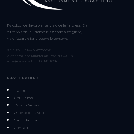
Psicologi del lavoro al servizio delle imprese. Da
oltre 35 anni aiutiamo le aziende a scegliere,
valorizzare e far crescere le persone.
S.C.P. SRL · P.IVA 04677000161
Autorizzazione Ministeriale Prot. N. 0000154
scpsy@legalmail.it · SDI: M5UXCR1
NAVIGAZIONE
Home
Chi Siamo
I Nostri Servizi
Offerte di Lavoro
Candidatura
Contatti