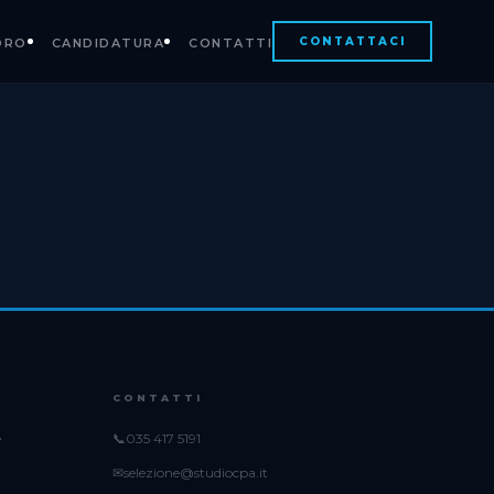
CONTATTACI
ORO
CANDIDATURA
CONTATTI
CONTATTI
e
📞
035 417 5191
✉
selezione@studiocpa.it