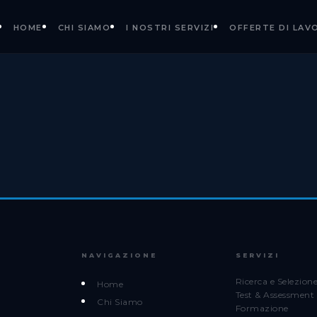
HOME
CHI SIAMO
I NOSTRI SERVIZI
OFFERTE DI LAV
NAVIGAZIONE
SERVIZI
Ricerca e Selezion
Home
Test & Assessment
Chi Siamo
Formazione