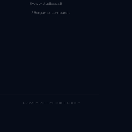
🌐
www.studiocpa.it
r
📍
Bergamo, Lombardia
PRIVACY POLICY
COOKIE POLICY