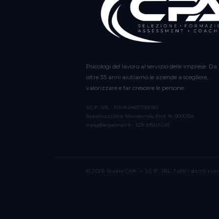
Psicologi del lavoro al servizio delle imprese. Da
oltre 35 anni aiutiamo le aziende a scegliere,
valorizzare e far crescere le persone.
S.C.P. SRL · P.IVA 04677000161
Autorizzazione Ministeriale Prot. N. 0000154
scpsy@legalmail.it · SDI: M5UXCR1
© 2026 Studio CPA — S.C.P. SRL. Tutti i diritti riser