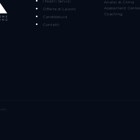
I Nostri Servizi
Analisi di Clima
Assessment Cente
Offerte di Lavoro
Coaching
Candidatura
Contatti
vati.