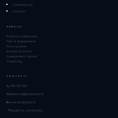
Candidatura
Contatti
SERVIZI
Ricerca e Selezione
Test & Assessment
Formazione
Analisi di Clima
Assessment Center
Coaching
CONTATTI
📞
035 417 5191
✉
selezione@studiocpa.it
🌐
www.studiocpa.it
📍
Bergamo, Lombardia