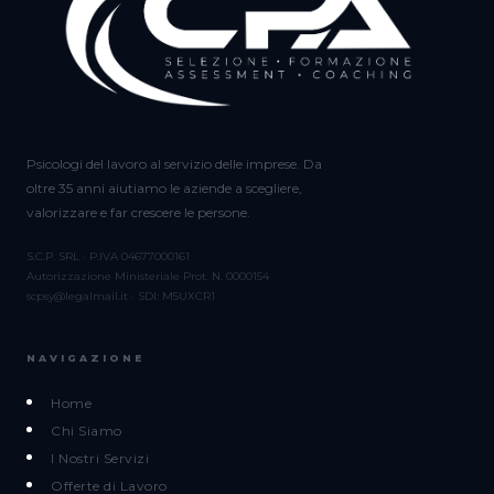
Psicologi del lavoro al servizio delle imprese. Da
oltre 35 anni aiutiamo le aziende a scegliere,
valorizzare e far crescere le persone.
S.C.P. SRL · P.IVA 04677000161
Autorizzazione Ministeriale Prot. N. 0000154
scpsy@legalmail.it · SDI: M5UXCR1
NAVIGAZIONE
Home
Chi Siamo
I Nostri Servizi
Offerte di Lavoro