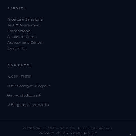
SERVIZI
Ricerca e Selezione
Test & Assessment
Formazione
Analisi di Clima
Assessment Center
Coaching
CONTATTI
📞
035 417 5191
✉
selezione@studiocpa.it
🌐
www.studiocpa.it
📍
Bergamo, Lombardia
© 2026 Studio CPA — S.C.P. SRL. Tutti i diritti riservati.
PRIVACY POLICY
COOKIE POLICY